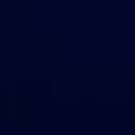
そ
の
中
心
に
マ
イ
ダ
が
あ
り
ま
す
。